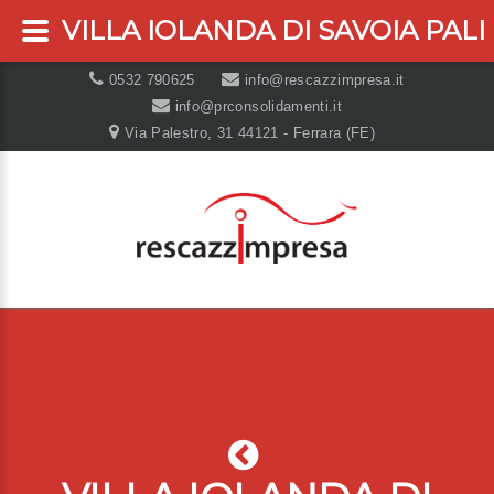
VILLA IOLANDA DI SAVOIA PALI
0532 790625
info@rescazzimpresa.it
info@prconsolidamenti.it
Via Palestro, 31 44121 - Ferrara (FE)